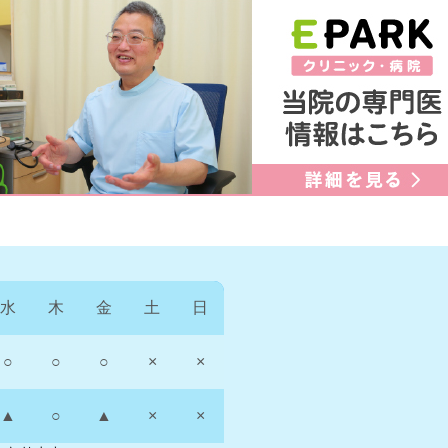
水
木
金
土
日
○
○
○
×
×
▲
○
▲
×
×