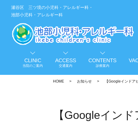
瀬谷区 三ツ境の小児科・アレルギー科・
池部小児科・アレルギー科
CLINIC
ACCESS
CONTENTS
VA
当院のご案内
交通案内
診療案内
HOME
お知らせ
【Googleイン
【Googleイ