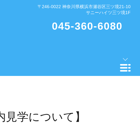
〒246-0022 神奈川県横浜市瀬谷区三ツ境21-10
サニーハイツ三ツ境1F
045-360-6080
ク内見学について】